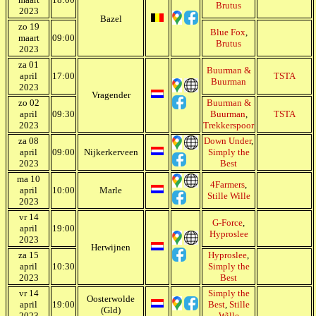
Brutus
2023
Bazel
zo 19
Blue Fox
,
maart
09:00
Brutus
2023
za 01
Buurman &
april
17:00
TSTA
Buurman
2023
Vragender
zo 02
Buurman &
april
09:30
Buurman
,
TSTA
2023
Trekkerspoor
za 08
Down Under
,
april
09:00
Nijkerkerveen
Simply the
2023
Best
ma 10
4Farmers
,
april
10:00
Marle
Stille Wille
2023
vr 14
G-Force
,
april
19:00
Hyproslee
2023
Herwijnen
za 15
Hyproslee
,
april
10:30
Simply the
2023
Best
vr 14
Simply the
Oosterwolde
april
19:00
Best
,
Stille
(Gld)
2023
Wille