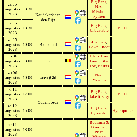
Big Benz
,
za 05
Next
augustus
08:30
Mission
,
2023
Koudekerk aan
Python
den Rijn
za 05
Big Benz
,
augustus
18:30
NTTO
Unbeatable
2023
za 05
4Farmers
,
augustus
10:00
Broekland
Down Under
2023
zo 06
Black Fury
augustus
08:00
Olmen
Junior
,
Blue
2023
Fox
,
Brutus
zo 06
Next
augustus
10:00
Laren (Gld)
Mission
2023
vr 11
Big Benz
,
augustus
17:00
NTTO
Take it Easy
2023
Oudenbosch
za 12
Big Benz
,
augustus
15:00
Hypropullers
Hyproslee
2023
Buurman &
vr 11
Buurman
,
augustus
18:00
Next
2023
Mission