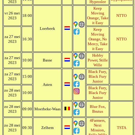
2023
Hyproslee
Keep
vr 26 mei
Moving
18:00
NTTO
2023
Orange
,
Take
it Easy
Loerbeek
Keep
Moving
za 27 mei
16:30
Orange
,
No
NTTO
2023
Mercy
,
Take
it Easy
Hobby
za 27 mei
10:00
Basse
Power
,
Stille
2023
Wille
Black Fury
,
za 27 mei
15:00
Black Fury
2023
Junior
Asten
Black Fury
,
zo 28 mei
10:00
Black Fury
2023
Junior
zo 28 mei
Blue Fox
,
09:00
Moerbeke-Waas
2023
Brutus
4Farmers
,
zo 28 mei
Next
09:30
Zelhem
TSTA
2023
Mission
,
Stille Wille