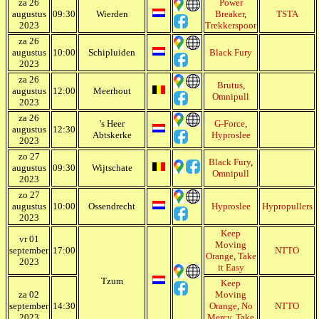
za 26
Power
augustus
09:30
Wierden
Breaker
,
TSTA
2023
Trekkerspoor
za 26
augustus
10:00
Schipluiden
Black Fury
2023
za 26
Brutus
,
augustus
12:00
Meerhout
Omnipull
2023
za 26
's Heer
G-Force
,
augustus
12:30
Abtskerke
Hyproslee
2023
zo 27
Black Fury
,
augustus
09:30
Wijtschate
Omnipull
2023
zo 27
augustus
10:00
Ossendrecht
Hyproslee
Hypropullers
2023
Keep
vr 01
Moving
september
17:00
NTTO
Orange
,
Take
2023
it Easy
Tzum
Keep
za 02
Moving
september
14:30
Orange
,
No
NTTO
2023
Mercy
,
Take