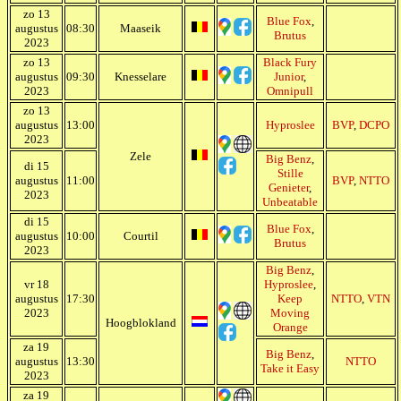
zo 13
Blue Fox
,
augustus
08:30
Maaseik
Brutus
2023
zo 13
Black Fury
augustus
09:30
Knesselare
Junior
,
2023
Omnipull
zo 13
augustus
13:00
Hyproslee
BVP
,
DCPO
2023
Zele
Big Benz
,
di 15
Stille
augustus
11:00
BVP
,
NTTO
Genieter
,
2023
Unbeatable
di 15
Blue Fox
,
augustus
10:00
Courtil
Brutus
2023
Big Benz
,
vr 18
Hyproslee
,
augustus
17:30
Keep
NTTO
,
VTN
2023
Moving
Hoogblokland
Orange
za 19
Big Benz
,
augustus
13:30
NTTO
Take it Easy
2023
za 19