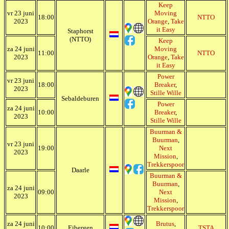
Keep
vr 23 juni
Moving
18:00
NTTO
2023
Orange
,
Take
it Easy
Staphorst
(NTTO)
Keep
za 24 juni
Moving
11:00
NTTO
2023
Orange
,
Take
it Easy
Power
vr 23 juni
18:00
Breaker
,
2023
Stille Wille
Sebaldeburen
Power
za 24 juni
10:00
Breaker
,
2023
Stille Wille
Buurman &
Buurman
,
vr 23 juni
19:00
Next
2023
Mission
,
Trekkerspoor
Daarle
Buurman &
Buurman
,
za 24 juni
09:00
Next
2023
Mission
,
Trekkerspoor
za 24 juni
Brutus
,
10:00
Eibergen
TSTA