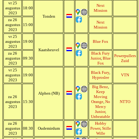
vr 25
Next
augustus
18:00
Mission
2023
Tonden
za 26
Next
augustus
15:00
Mission
2023
vr 25
augustus
19:00
Blue Fox
2023
Kaatsheuvel
za 26
Black Fury
Powerpullers
augustus
09:30
Junior
,
Blue
Zuid
2023
Fox
vr 25
Black Fury
,
augustus
19:00
VTN
Hyproslee
2023
Big Benz
,
Keep
Alphen (NB)
za 26
Moving
augustus
15:30
Orange
,
No
NTTO
2023
Mercy
Junior
,
Unbeatable
za 26
Hobby
augustus
08:30
Oudemirdum
Power
,
Stille
2023
Wille