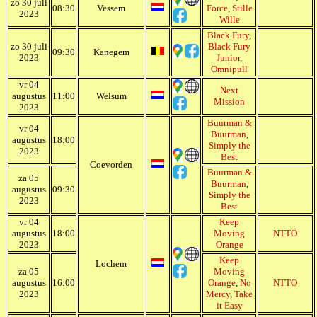
zo 30 juli
08:30
Vessem
Force
,
Stille
2023
Wille
Black Fury
,
zo 30 juli
Black Fury
09:30
Kanegem
2023
Junior
,
Omnipull
vr 04
Next
augustus
11:00
Welsum
Mission
2023
Buurman &
vr 04
Buurman
,
augustus
18:00
Simply the
2023
Best
Coevorden
Buurman &
za 05
Buurman
,
augustus
09:30
Simply the
2023
Best
vr 04
Keep
augustus
18:00
Moving
NTTO
2023
Orange
Keep
Lochem
za 05
Moving
augustus
16:00
Orange
,
No
NTTO
2023
Mercy
,
Take
it Easy