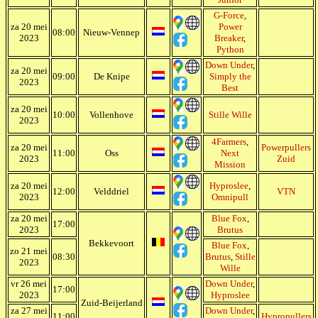
G-Force
,
za 20 mei
Power
08:00
Nieuw-Vennep
2023
Breaker
,
Python
Down Under
,
za 20 mei
09:00
De Knipe
Simply the
2023
Best
za 20 mei
10:00
Vollenhove
Stille Wille
2023
4Farmers
,
za 20 mei
Powerpullers
11:00
Oss
Next
2023
Zuid
Mission
za 20 mei
Hyproslee
,
12:00
Velddriel
VTN
2023
Omnipull
za 20 mei
Blue Fox
,
17:00
2023
Brutus
Bekkevoort
Blue Fox
,
zo 21 mei
08:30
Brutus
,
Stille
2023
Wille
vr 26 mei
Down Under
,
17:00
2023
Hyproslee
Zuid-Beijerland
za 27 mei
Down Under
,
11:00
Hypropullers