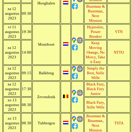
Hooghalen
Buurman &
za 12
Buurman
,
augustus
09:30
Next
2023
Mission
vr 11
Hyproslee
,
augustus
19:30
Power
VTN
2023
Breaker
Keep
Montfoort
za 12
Moving
augustus
14:00
Orange
,
No
NTTO
2023
Mercy
,
Take
it Easy
za 12
Simply the
augustus
09:15
Balkbrug
Best
,
Stille
2023
Wille
za 12
Black Fury
,
augustus
17:30
Black Fury
2023
Junior
Zevendonk
zo 13
Black Fury
,
augustus
08:30
Stille Wille
2023
Buurman &
zo 13
Buurman
,
augustus
08:30
Tubbergen
TSTA
Next
2023
Mission