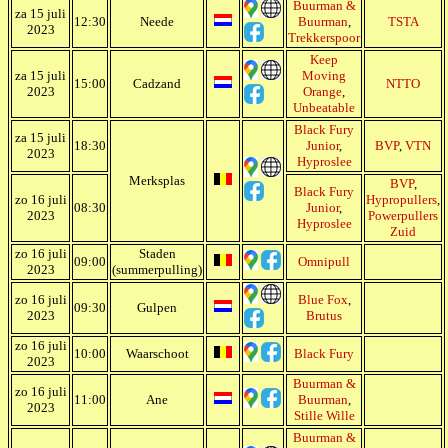
Buurman &
za 15 juli
12:30
Neede
Buurman
,
TSTA
2023
Trekkerspoor
Keep
za 15 juli
Moving
15:00
Cadzand
NTTO
2023
Orange
,
Unbeatable
Black Fury
za 15 juli
18:30
Junior
,
BVP
,
VTN
2023
Hyproslee
Merksplas
BVP
,
Black Fury
zo 16 juli
Hypropullers
,
08:30
Junior
,
2023
Powerpullers
Hyproslee
Zuid
zo 16 juli
Staden
09:00
Omnipull
2023
(summerpulling)
zo 16 juli
Blue Fox
,
09:30
Gulpen
2023
Brutus
zo 16 juli
10:00
Waarschoot
Black Fury
2023
Buurman &
zo 16 juli
11:00
Ane
Buurman
,
2023
Stille Wille
Buurman &