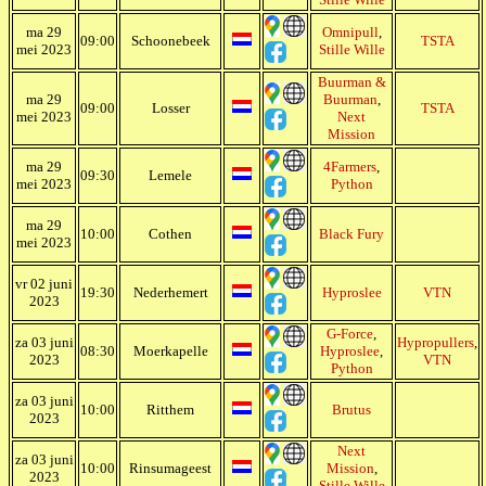
ma 29
Omnipull
,
09:00
Schoonebeek
TSTA
mei 2023
Stille Wille
Buurman &
ma 29
Buurman
,
09:00
Losser
TSTA
mei 2023
Next
Mission
ma 29
4Farmers
,
09:30
Lemele
mei 2023
Python
ma 29
10:00
Cothen
Black Fury
mei 2023
vr 02 juni
19:30
Nederhemert
Hyproslee
VTN
2023
G-Force
,
za 03 juni
Hypropullers
,
08:30
Moerkapelle
Hyproslee
,
2023
VTN
Python
za 03 juni
10:00
Ritthem
Brutus
2023
Next
za 03 juni
10:00
Rinsumageest
Mission
,
2023
Stille Wille