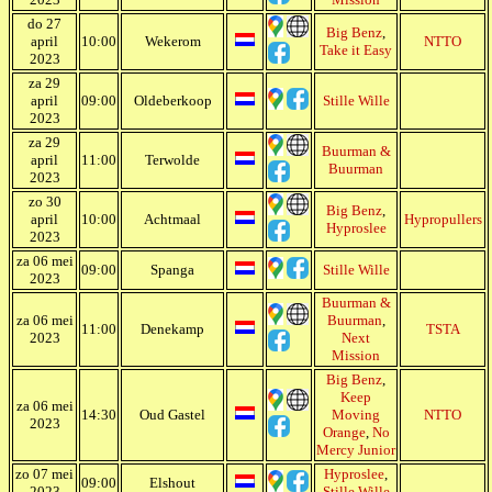
do 27
Big Benz
,
april
10:00
Wekerom
NTTO
Take it Easy
2023
za 29
april
09:00
Oldeberkoop
Stille Wille
2023
za 29
Buurman &
april
11:00
Terwolde
Buurman
2023
zo 30
Big Benz
,
april
10:00
Achtmaal
Hypropullers
Hyproslee
2023
za 06 mei
09:00
Spanga
Stille Wille
2023
Buurman &
za 06 mei
Buurman
,
11:00
Denekamp
TSTA
2023
Next
Mission
Big Benz
,
Keep
za 06 mei
14:30
Oud Gastel
Moving
NTTO
2023
Orange
,
No
Mercy Junior
zo 07 mei
Hyproslee
,
09:00
Elshout
2023
Stille Wille