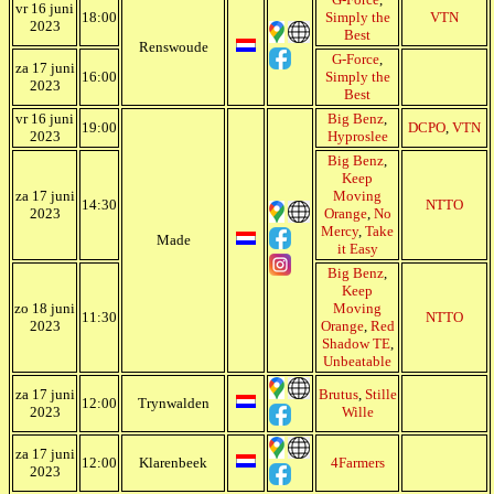
vr 16 juni
18:00
Simply the
VTN
2023
Best
Renswoude
G-Force
,
za 17 juni
16:00
Simply the
2023
Best
vr 16 juni
Big Benz
,
19:00
DCPO
,
VTN
2023
Hyproslee
Big Benz
,
Keep
za 17 juni
Moving
14:30
NTTO
2023
Orange
,
No
Mercy
,
Take
Made
it Easy
Big Benz
,
Keep
zo 18 juni
Moving
11:30
NTTO
2023
Orange
,
Red
Shadow TE
,
Unbeatable
za 17 juni
Brutus
,
Stille
12:00
Trynwalden
2023
Wille
za 17 juni
12:00
Klarenbeek
4Farmers
2023