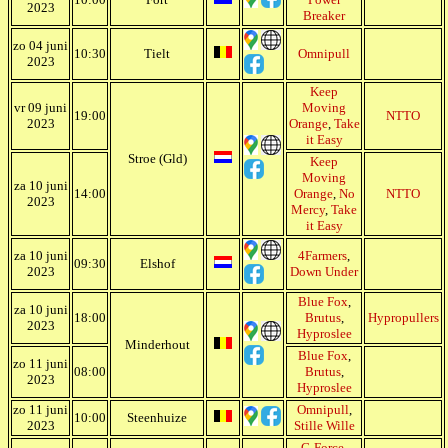
2023
Breaker
zo 04 juni
10:30
Tielt
Omnipull
2023
Keep
vr 09 juni
Moving
19:00
NTTO
2023
Orange
,
Take
it Easy
Stroe (Gld)
Keep
Moving
za 10 juni
14:00
Orange
,
No
NTTO
2023
Mercy
,
Take
it Easy
za 10 juni
4Farmers
,
09:30
Elshof
2023
Down Under
Blue Fox
,
za 10 juni
18:00
Brutus
,
Hypropullers
2023
Hyproslee
Minderhout
Blue Fox
,
zo 11 juni
08:00
Brutus
,
2023
Hyproslee
zo 11 juni
Omnipull
,
10:00
Steenhuize
2023
Stille Wille
G-Force
,