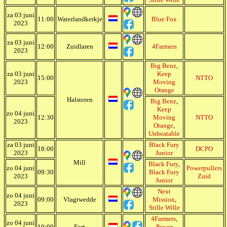
za 03 juni
11:00
Waterlandkerkje
Blue Fox
2023
za 03 juni
12:00
Zuidlaren
4Farmers
2023
Big Benz
,
za 03 juni
Keep
15:00
NTTO
2023
Moving
Orange
Halsteren
Big Benz
,
Keep
zo 04 juni
12:30
Moving
NTTO
2023
Orange
,
Unbeatable
za 03 juni
Black Fury
18:00
DCPO
2023
Junior
Mill
Black Fury
,
zo 04 juni
Powerpullers
09:30
Black Fury
2023
Zuid
Junior
Next
zo 04 juni
09:00
Vlagtwedde
Mission
,
2023
Stille Wille
4Farmers
,
zo 04 juni
10:00
Fort
Power