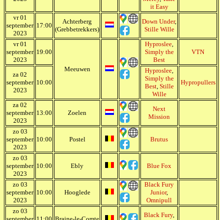
it Easy
vr 01
Achterberg
Down Under
,
september
17:00
(Grebbetrekkers)
Stille Wille
2023
vr 01
Hyproslee
,
september
19:00
Simply the
VTN
2023
Best
Meeuwen
Hyproslee
,
za 02
Simply the
september
10:00
Hypropullers
Best
,
Stille
2023
Wille
za 02
Next
september
13:00
Zoelen
Mission
2023
zo 03
september
10:00
Postel
Brutus
2023
zo 03
september
10:00
Ebly
Blue Fox
2023
zo 03
Black Fury
september
10:00
Hooglede
Junior
,
2023
Omnipull
zo 03
Black Fury
,
september
11:00
Braine-le-Comte