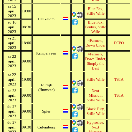
za 15
Blue Fox
,
april
19:00
Stille Wille
2023
Heukelom
zo 16
Blue Fox
,
april
08:30
Brutus
,
Stille
2023
Wille
vr 21
4Farmers
,
april
18:00
DCPO
Down Under
2023
Kamperveen
4Farmers
,
za 22
Down Under
,
april
09:00
Simply the
2023
Best
za 22
april
19:00
Stille Wille
TSTA
2023
Toldijk
(Humstee)
zo 23
Next
april
09:00
Mission
,
TSTA
2023
Stille Wille
do 27
Black Fury
,
april
09:00
Spier
Stille Wille
2023
do 27
Hyproslee
,
april
09:30
Culemborg
Next
2023
Mission