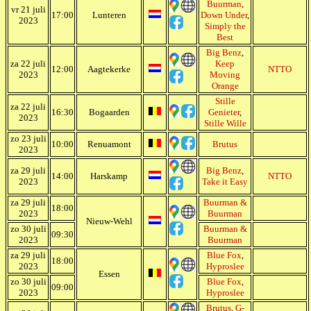
Buurman
,
vr 21 juli
17:00
Lunteren
Down Under
,
2023
Simply the
Best
Big Benz
,
za 22 juli
Keep
12:00
Aagtekerke
NTTO
2023
Moving
Orange
Stille
za 22 juli
16:30
Bogaarden
Genieter
,
2023
Stille Wille
zo 23 juli
10:00
Renuamont
Brutus
2023
za 29 juli
Big Benz
,
14:00
Harskamp
NTTO
2023
Take it Easy
za 29 juli
Buurman &
18:00
2023
Buurman
Nieuw-Wehl
zo 30 juli
Buurman &
09:30
2023
Buurman
za 29 juli
Blue Fox
,
18:00
2023
Hyproslee
Essen
zo 30 juli
Blue Fox
,
09:00
2023
Hyproslee
Brutus
,
G-