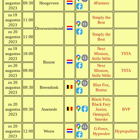
augustus
09:30
Hoogeveen
4Farmers
2023
za 19
Simply the
augustus
11:00
Best
2023
Drouwenermond
zo 20
Simply the
augustus
11:00
Best
2023
za 19
Next
augustus
18:00
Mission
,
TSTA
2023
Stille Wille
Buurse
zo 20
Next
augustus
09:00
Mission
,
TSTA
2023
Stille Wille
zo 20
Blue Fox
,
augustus
08:30
Breendonk
Brutus
2023
Black Fury
,
zo 20
Black Fury
augustus
09:30
Assenede
Junior
,
BVP
2023
Omnipull
,
Smoske
zo 20
G-Force
,
augustus
12:00
Wouw
Hypropullers
Hyproslee
2023