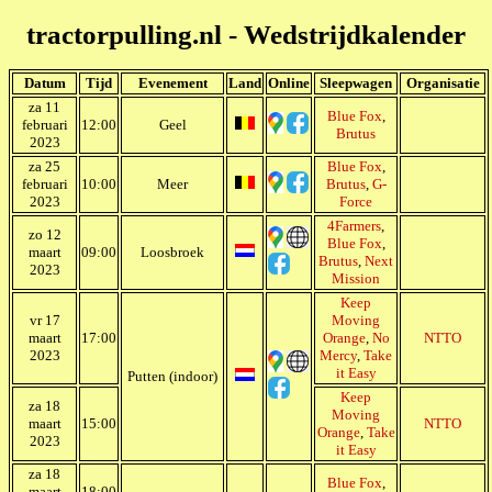
tractorpulling.nl - Wedstrijdkalender
Datum
Tijd
Evenement
Land
Online
Sleepwagen
Organisatie
za 11
Blue Fox
,
februari
12:00
Geel
Brutus
2023
za 25
Blue Fox
,
februari
10:00
Meer
Brutus
,
G-
2023
Force
4Farmers
,
zo 12
Blue Fox
,
maart
09:00
Loosbroek
Brutus
,
Next
2023
Mission
Keep
vr 17
Moving
maart
17:00
Orange
,
No
NTTO
2023
Mercy
,
Take
it Easy
Putten (indoor)
Keep
za 18
Moving
maart
15:00
NTTO
Orange
,
Take
2023
it Easy
za 18
Blue Fox
,
maart
18:00