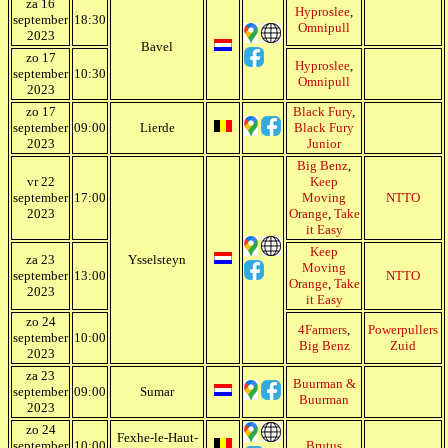
za 16
Hyproslee
,
september
18:30
Omnipull
2023
Bavel
zo 17
Hyproslee
,
september
10:30
Omnipull
2023
zo 17
Black Fury
,
september
09:00
Lierde
Black Fury
2023
Junior
Big Benz
,
vr 22
Keep
september
17:00
Moving
NTTO
2023
Orange
,
Take
it Easy
Keep
za 23
Ysselsteyn
Moving
september
13:00
NTTO
Orange
,
Take
2023
it Easy
zo 24
4Farmers
,
Powerpullers
september
10:00
Big Benz
Zuid
2023
za 23
Buurman &
september
09:00
Sumar
Buurman
2023
zo 24
Fexhe-le-Haut-
september
10:00
Brutus