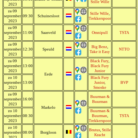
Stille Wille
2023
za 09
Stille Wille
,
september
09:30
Schuinesloot
Trekkerspoor
2023
za 09
september
11:00
Saasveld
Omnipull
TSTA
2023
za 09
Big Benz
,
september
12:30
Speuld
NTTO
Take it Easy
2023
za 09
Black Fury
,
september
13:00
Black Fury
2023
Junior
Eede
zo 10
Black Fury
september
13:00
Junior
,
BVP
2023
Smoske
za 09
Buurman &
september
16:00
Buurman
2023
Markelo
zo 10
Buurman &
september
08:30
Buurman
,
TSTA
2023
Trekkerspoor
zo 10
Brutus
,
Stille
september
08:00
Borgloon
Kracht
2023