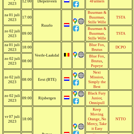
12:00
Diepenveen
4Farmers
2023
Buurman &
za 01 juli
17:00
Buurman
,
TSTA
2023
Stille Wille
Ruurlo
Buurman &
zo 02 juli
09:00
Buurman
,
TSTA
2023
Stille Wille
za 01 juli
Blue Fox
,
18:00
DCPO
2023
Brutus
Veerle-Laakdal
Blue Fox
,
zo 02 juli
08:00
Brutus
,
2023
Popeye
Next
zo 02 juli
Mission
,
08:00
Eext (BTE)
2023
Simply the
Best
Black Fury
zo 02 juli
09:00
Rijsbergen
Junior
,
2023
Omnipull
Keep
Moving
vr 07 juli
18:00
Orange
,
No
NTTO
2023
Mercy
,
Take
it Easy