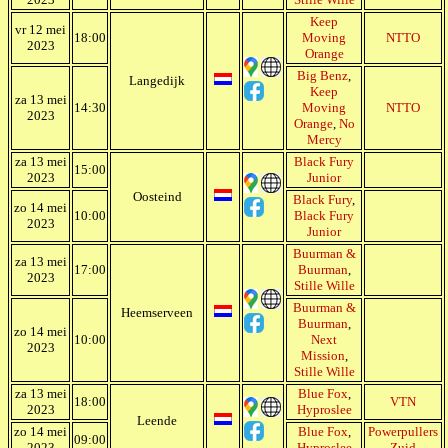
Keep
vr 12 mei
18:00
Moving
NTTO
2023
Orange
Big Benz
,
Langedijk
Keep
za 13 mei
14:30
Moving
NTTO
2023
Orange
,
No
Mercy
za 13 mei
Black Fury
15:00
2023
Junior
Oosteind
Black Fury
,
zo 14 mei
10:00
Black Fury
2023
Junior
Buurman &
za 13 mei
17:00
Buurman
,
2023
Stille Wille
Buurman &
Heemserveen
Buurman
,
zo 14 mei
10:00
Next
2023
Mission
,
Stille Wille
za 13 mei
Blue Fox
,
18:00
VTN
2023
Hyproslee
Leende
zo 14 mei
Blue Fox
,
Powerpullers
09:00
2023
Hyproslee
Zuid