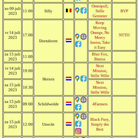
Omnipull
,
zo 09 juli
11:00
Silly
Stille
BVP
2023
Genieter
Keep
Moving
vr 14 juli
Orange
,
No
17:00
NTTO
2023
Mercy
IJzendoorn
Junior
,
Take
it Easy
za 15 juli
Blue Fox
,
11:00
2023
Brutus
Next
vr 14 juli
19:00
Mission
,
2023
Stille Wille
Herxen
Next
za 15 juli
10:30
Mission
,
2023
Stille Wille
za 15 juli
09:00
Schildwolde
4Farmers
2023
Black Fury
,
za 15 juli
12:00
Utrecht
Simply the
2023
Best