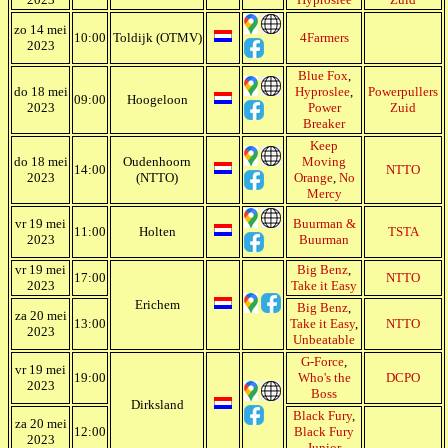
zo 14 mei
10:00
Toldijk (OTMV)
4Farmers
2023
Blue Fox
,
do 18 mei
Hyproslee
,
Powerpullers
09:00
Hoogeloon
2023
Power
Zuid
Breaker
Keep
do 18 mei
Oudenhoorn
Moving
14:00
NTTO
2023
(NTTO)
Orange
,
No
Mercy
vr 19 mei
Buurman &
11:00
Holten
TSTA
2023
Buurman
vr 19 mei
Big Benz
,
17:00
NTTO
2023
Take it Easy
Erichem
Big Benz
,
za 20 mei
13:00
Take it Easy
,
NTTO
2023
Unbeatable
G-Force
,
vr 19 mei
19:00
Who's the
DCPO
2023
Boss
Dirksland
Black Fury
,
za 20 mei
12:00
Black Fury
2023
Junior