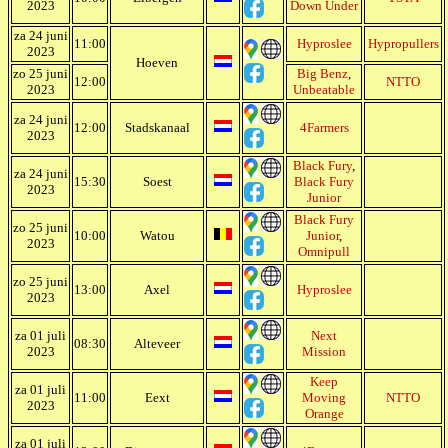
2023
Down Under
za 24 juni
11:00
Hyproslee
Hypropullers
2023
Hoeven
zo 25 juni
Big Benz
,
12:00
NTTO
2023
Unbeatable
za 24 juni
12:00
Stadskanaal
4Farmers
2023
Black Fury
,
za 24 juni
15:30
Soest
Black Fury
2023
Junior
Black Fury
zo 25 juni
10:00
Watou
Junior
,
2023
Omnipull
zo 25 juni
13:00
Axel
Hyproslee
2023
za 01 juli
Next
08:30
Alteveer
2023
Mission
Keep
za 01 juli
11:00
Eext
Moving
NTTO
2023
Orange
za 01 juli