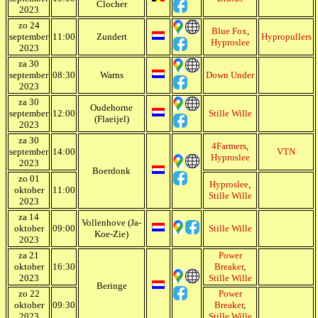
Clocher
2023
zo 24
Blue Fox
,
september
11:00
Zundert
Hypropullers
Hyproslee
2023
za 30
september
08:30
Warns
Down Under
2023
za 30
Oudehorne
september
12:00
Stille Wille
(Flaeijel)
2023
za 30
4Farmers
,
september
14:00
VTN
Hyproslee
2023
Boerdonk
zo 01
Hyproslee
,
oktober
11:00
Stille Wille
2023
za 14
Vollenhove (Ja-
oktober
09:00
Stille Wille
Koe-Zie)
2023
za 21
Power
oktober
16:30
Breaker
,
2023
Stille Wille
Beringe
zo 22
Power
oktober
09:30
Breaker
,
2023
Stille Wille