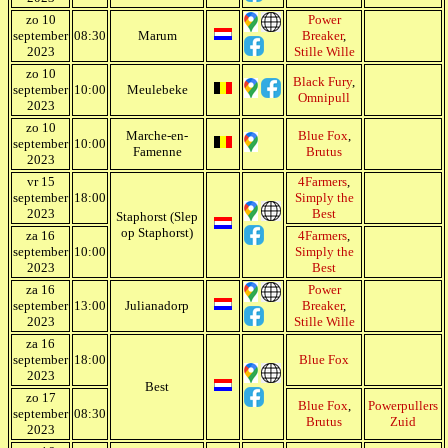
zo 10
Power
september
08:30
Marum
Breaker
,
2023
Stille Wille
zo 10
Black Fury
,
september
10:00
Meulebeke
Omnipull
2023
zo 10
Marche-en-
Blue Fox
,
september
10:00
Famenne
Brutus
2023
vr 15
4Farmers
,
september
18:00
Simply the
2023
Best
Staphorst (Slep
op Staphorst)
za 16
4Farmers
,
september
10:00
Simply the
2023
Best
za 16
Power
september
13:00
Julianadorp
Breaker
,
2023
Stille Wille
za 16
september
18:00
Blue Fox
2023
Best
zo 17
Blue Fox
,
Powerpullers
september
08:30
Brutus
Zuid
2023