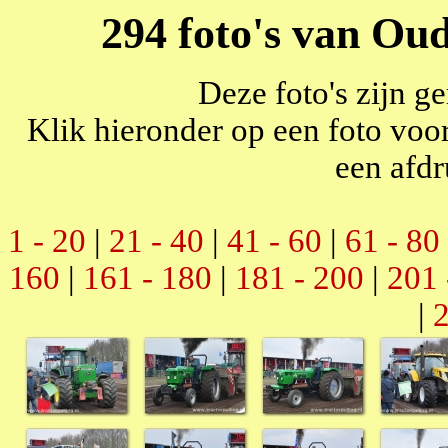
294 foto's van Ou
Deze foto's zijn g
Klik hieronder op een foto voor
een afdr
1 - 20
|
21 - 40
|
41 - 60
|
61 - 80
160
|
161 - 180
|
181 - 200
|
201 
|
2