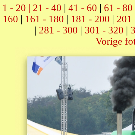
1 - 20 |
21 - 40
|
41 - 60
|
61 - 80
160
|
161 - 180
|
181 - 200
|
201 
|
281 - 300
|
301 - 320
|
3
Vorige fo