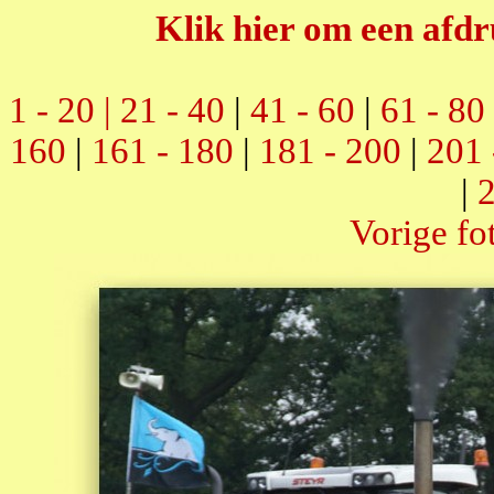
Klik hier om een afdr
1 - 20 |
21 - 40
|
41 - 60
|
61 - 80
160
|
161 - 180
|
181 - 200
|
201 
|
2
Vorige fo