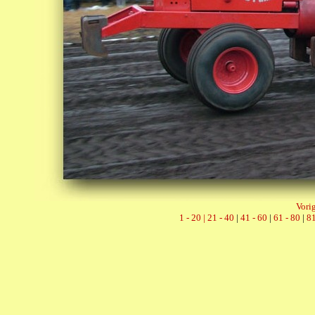
Vorig
1 - 20 |
21 - 40
|
41 - 60
|
61 - 80
|
81