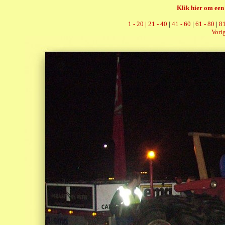
Klik hier om een 
1 - 20 |
21 - 40
|
41 - 60
|
61 - 80
|
81
Vorig