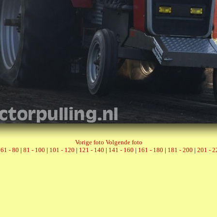
Vorige foto
Volgende foto
|
61 - 80
|
81 - 100
|
101 - 120
|
121 - 140
|
141 - 160
|
161 - 180
|
181 - 200
|
201 - 2