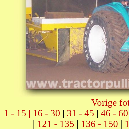
Vorige fo
1 - 15 |
16 - 30
|
31 - 45
|
46 - 60
|
121 - 135
|
136 - 150
|
1