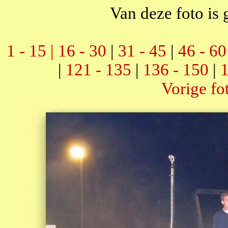
Van deze foto is 
1 - 15 |
16 - 30
|
31 - 45
|
46 - 60
|
121 - 135
|
136 - 150
|
1
Vorige fo