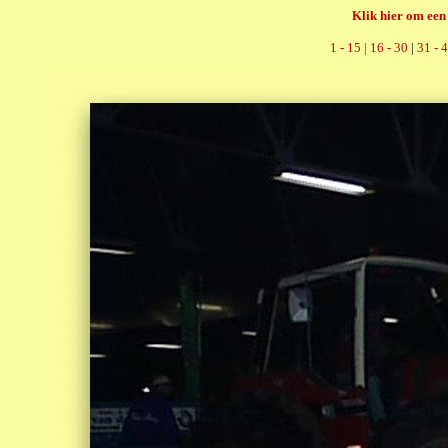
Klik hier om een 
1 - 15 |
16 - 30
|
31 - 